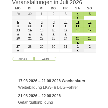
Veranstaltungen in Juli 2026
MO
DI
MI
DO
FR
SA
SO
29
30
1
2
3
4
5
●
6
7
8
9
10
11
12
●
●●
●
●
●
●●
●
13
14
15
16
17
18
19
●
●
●
●
●
20
21
22
23
24
25
26
●
27
28
29
30
31
1
2
●
●
Zurück
Weiter
17.08.2026
–
21.08.2026
Wochenkurs
Weiterbildung LKW- & BUS-Fahrer
21.08.2026
–
22.08.2026
Gefahrgutfortbildung