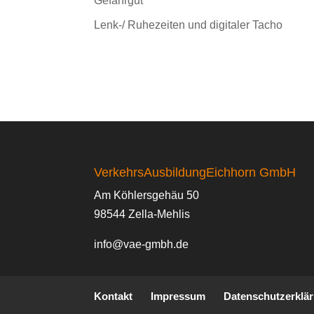
Gefahrgut
Lenk-/ Ruhezeiten und digitaler Tacho
VerkehrsAusbildungEichhorn GmbH
Am Köhlersgehäu 50
98544 Zella-Mehlis
info@vae-gmbh.de
Kontakt
Impressum
Datenschutzerklä