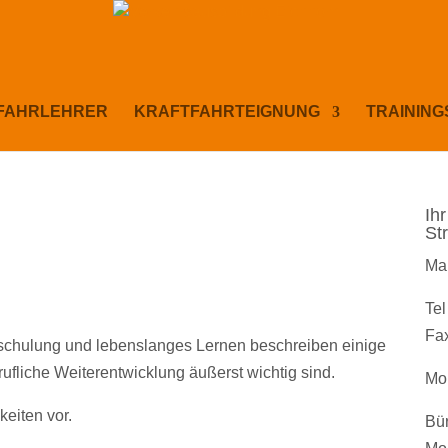
FAHRLEHRER
KRAFTFAHRTEIGNUNG
TRAINING
Ih
St
Ma
Te
Fa
mschulung und lebenslanges Lernen beschreiben einige
ufliche Weiterentwicklung äußerst wichtig sind.
Mo
keiten vor.
Bür