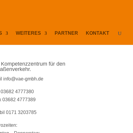
S
WEITERES
PARTNER
KONTAKT
r Kompetenzzentrum für den
raßenverkehr.
il info@vae-gmbh.de
l 03682 4777380
x 03682 4777389
bil 0171 3203785
ozeiten: